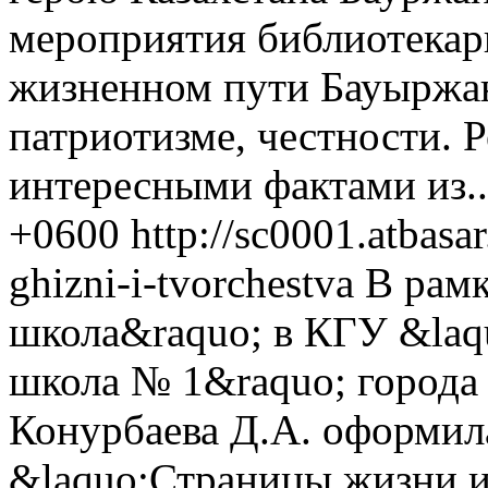
мероприятия библиотекар
жизненном пути Бауыржа
патриотизме, честности. 
интересными фактами из..
+0600
http://sc0001.atbasa
ghizni-i-tvorchestva
В рам
школа&raquo; в КГУ &laq
школа № 1&raquo; города
Конурбаева Д.А. оформил
&laquo;Страницы жизни и