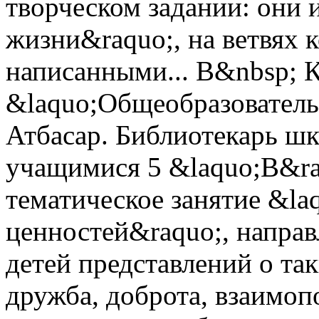
творческом задании: они 
жизни&raquo;, на ветвях 
написанными...
В&nbsp; 
&laquo;Общеобразователь
Атбасар. Библиотекарь ш
учащимися 5 &laquo;В&ra
тематическое занятие &l
ценностей&raquo;, напра
детей представлений о так
дружба, доброта, взаимоп