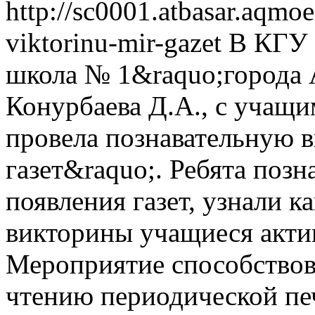
http://sc0001.atbasar.aqmo
viktorinu-mir-gazet
В КГУ 
школа № 1&raquo;города 
Конурбаева Д.А., с учащи
провела познавательную 
газет&raquo;. Ребята поз
появления газет, узнали к
викторины учащиеся акти
Мероприятие способствов
чтению периодической пе