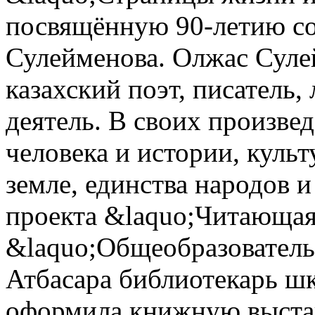
посвящённую 90-летию со
Сулейменова. Олжас Суле
казахский поэт, писатель
деятель. В своих произве
человека и истории, куль
земле, единства народов и
проекта &laquo;Читающая
&laquo;Общеобразователь
Атбасара библиотекарь ш
оформила книжную выста