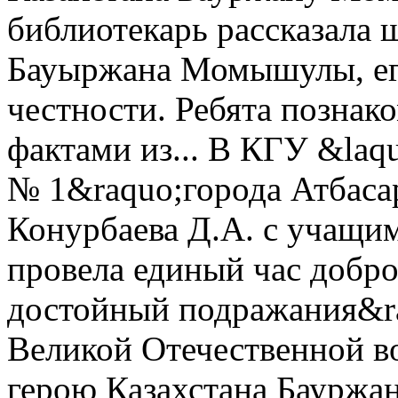
библиотекарь рассказала
Бауыржана Момышулы, его
честности. Ребята познак
фактами из...
В КГУ &laqu
№ 1&raquo;города Атбаса
Конурбаева Д.А. с учащим
провела единый час добр
достойный подражания&r
Великой Отечественной в
герою Казахстана Бауржа