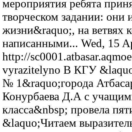
мероприятия ребята приня
творческом задании: они 
жизни&raquo;, на ветвях 
написанными...
Wed, 15 A
http://sc0001.atbasar.aqmo
vyrazitelyno
В КГУ &laquo
№ 1&raquo;города Атбаса
Конурбаева Д.А с учащим
класса&nbsp; провела пя
&laquo;Читаем выразител