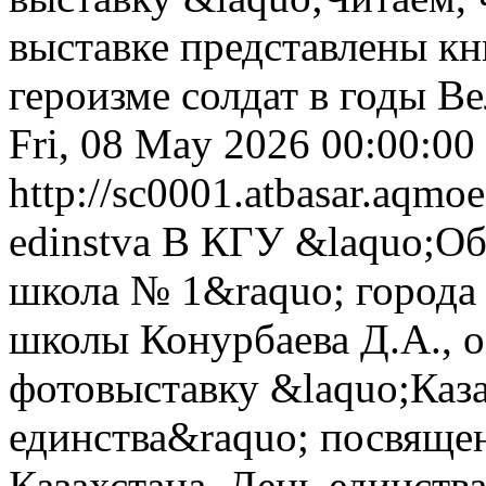
выставке представлены кн
героизме солдат в годы В
Fri, 08 May 2026 00:00:00
http://sc0001.atbasar.aqmoe
edinstva
В КГУ &laquo;Об
школа № 1&raquo; города
школы Конурбаева Д.А., 
фотовыставку &laquo;Каза
единства&raquo; посвяще
Казахстана. День единств