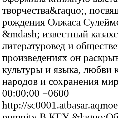
творчества&raquo;, посв
рождения Олжаса Сулейм
&mdash; известный казахс
литературовед и обществе
произведениях он раскрыв
культуры и языка, любви 
народов и сохранения мира
00:00:00 +0600
http://sc0001.atbasar.aqmo
pomnity
В КГУ &laquo;Об