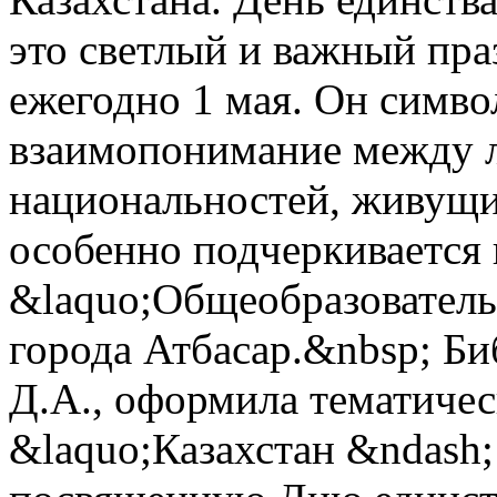
это светлый и важный пра
ежегодно 1 мая. Он симво
взаимопонимание между 
национальностей, живущих
особенно подчеркивается 
&laquo;Общеобразователь
города Атбасар.&nbsp; Б
Д.А., оформила тематиче
&laquo;Казахстан &ndash;