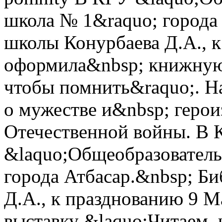
школа № 1&raquo; города
школы Конурбаева Д.А., 
оформила&nbsp; книжную
чтобы помнить&raquo;. Н
о мужестве и&nbsp; герои
Отечественной войны.
В 
&laquo;Общеобразователь
города Атбасар.&nbsp; Б
Д.А., к празднованию 9 
выставку &laquo;Читаем,