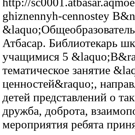
http://sc0001.atbasar.aqmo
ghiznennyh-cennostey
В&n
&laquo;Общеобразователь
Атбасар. Библиотекарь ш
учащимися 5 &laquo;В&ra
тематическое занятие &l
ценностей&raquo;, напра
детей представлений о так
дружба, доброта, взаимоп
мероприятия ребята приня