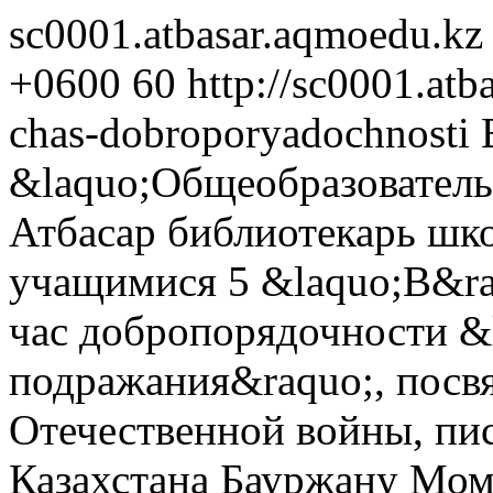
sc0001.atbasar.aqmoedu.kz
+0600
60
http://sc0001.at
chas-dobroporyadochnosti
&laquo;Общеобразователь
Атбасар библиотекарь шко
учащимися 5 &laquo;В&ra
час добропорядочности &
подражания&raquo;, пос
Отечественной войны, пи
Казахстана Бауржану Мо