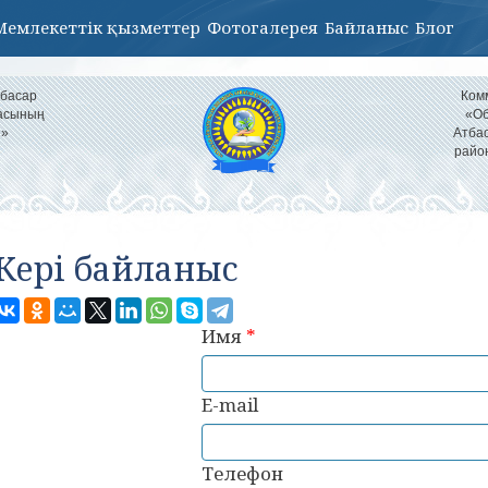
Мемлекеттік қызметтер
Фотогалерея
Байланыс
Блог
тбасар
Ком
ласының
«Об
і»
Атбас
райо
Кері байланыс
Имя
*
E-mail
Телефон