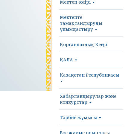
Мектеп өмірі
Мектепте
тамақтандыруды
ұйымдастыру
Қорғаншылық Кеңесі
ҚАЛА
Қазақстан Республикасы
Хабарландырулар және
конкурстар
Тәрбие жұмысы
Бос жұмыс орындағы