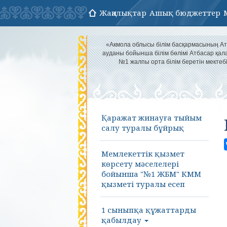
Жаңалықтар
Ашық бюджеттер
«Акмола облысы білім басқармасының А
ауданы бойынша білім бөлімі Атбасар қа
№1 жалпы орта білім беретін мектеб
Қаражат жинауға тыйым
салу туралы бұйрық
Мемлекеттік қызмет
көрсету мәселелері
бойынша "№1 ЖБМ" КММ
қызметі туралы есеп
1 сыныпқа құжаттарды
қабылдау