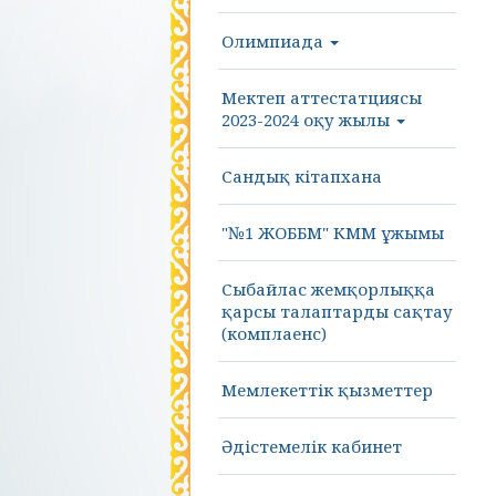
Олимпиада
Мектеп аттестатциясы
2023-2024 оқу жылы
Сандық кітапхана
"№1 ЖОББМ" КММ ұжымы
Сыбайлас жемқорлыққа
қарсы талаптарды сақтау
(комплаенс)
Мемлекеттік қызметтер
Әдістемелік кабинет