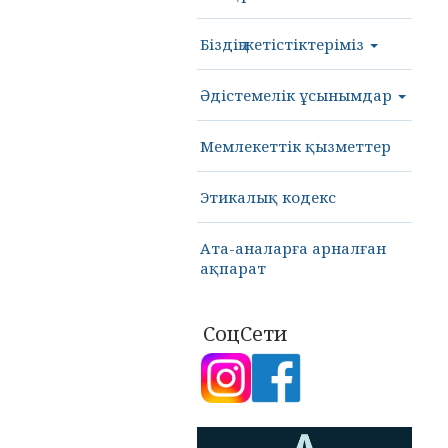
Біздің жетістіктеріміз
Әдістемелік ұсынымдар
Мемлекеттік қызметтер
Этикалық кодекс
Ата-аналарға арналған
ақпарат
СоцСети