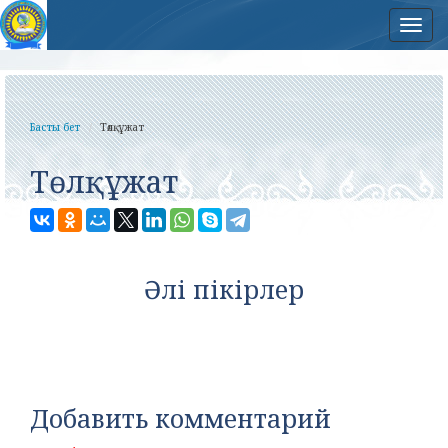
Нав
Басты бет
Төлқұжат
Төлқұжат
Әлі пікірлер
Добавить комментарий