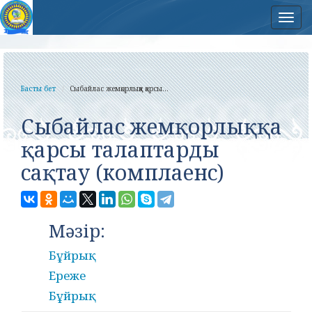
Нав
Басты бет
Сыбайлас жемқорлыққа қарсы...
Сыбайлас жемқорлыққа
қарсы талаптарды
сақтау (комплаенс)
Мәзір:
Бұйрық
Ереже
Бұйрық