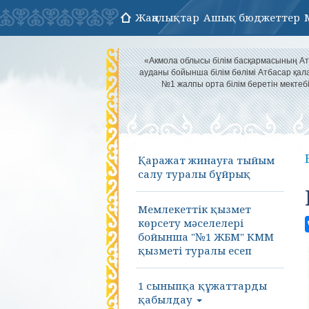
Жаңалықтар
Ашық бюджеттер
«Акмола облысы білім басқармасының А
ауданы бойынша білім бөлімі Атбасар қа
№1 жалпы орта білім беретін мектеб
Қаражат жинауға тыйым
салу туралы бұйрық
Мемлекеттік қызмет
көрсету мәселелері
бойынша "№1 ЖБМ" КММ
қызметі туралы есеп
1 сыныпқа құжаттарды
қабылдау