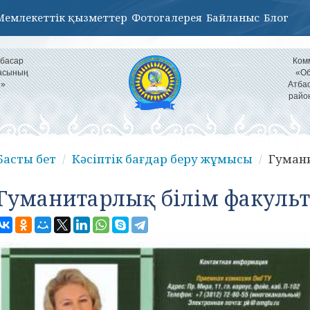
Мемлекеттік қызметтер
Фотогалерея
Байланыс
Блог
тбасар
Ком
ласының
«Об
і»
Атбас
райо
Басты бет
Кәсіптік бағдар беру жұмысы
Гумани
Гуманитарлық білім факульт