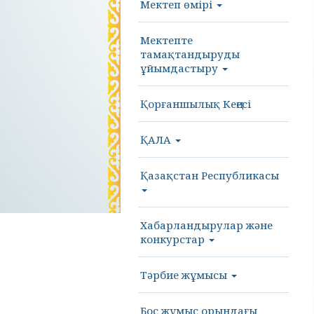
Мектеп өмірі
Мектепте
тамақтандыруды
ұйымдастыру
Қорғаншылық Кеңесі
ҚАЛА
Қазақстан Республикасы
Хабарландырулар және
конкурстар
Тәрбие жұмысы
Бос жұмыс орындағы