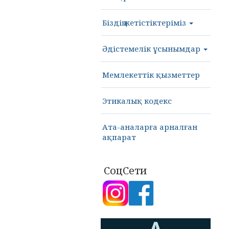
Біздің жетістіктеріміз
Әдістемелік ұсынымдар
Мемлекеттік қызметтер
Этикалық кодекс
Ата-аналарға арналған
ақпарат
СоцСети