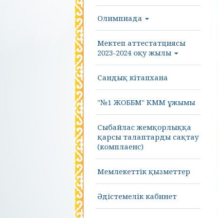
Олимпиада
Мектеп аттестатциясы
2023-2024 оқу жылы
Сандық кітапхана
"№1 ЖОББМ" КММ ұжымы
Сыбайлас жемқорлыққа
қарсы талаптарды сақтау
(комплаенс)
Мемлекеттік қызметтер
Әдістемелік кабинет