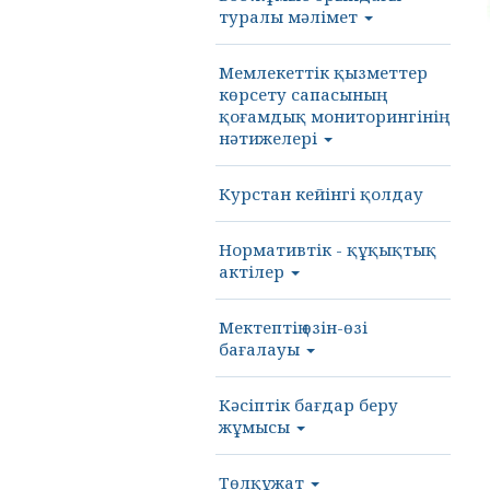
туралы мәлімет
Мемлекеттік қызметтер
көрсету сапасының
қоғамдық мониторингінің
нәтижелері
Курстан кейінгі қолдау
Нормативтік - құқықтық
актілер
Мектептің өзін-өзі
бағалауы
Кәсіптік бағдар беру
жұмысы
Төлқұжат