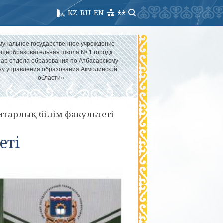
KZ
RU
EN
мунальное государственное учреждение
щеобразовательная школа № 1 города
ар отдела образования по Атбасарскому
ну управления образования Акмолинской
области»
тарлық білім факультеті
еті