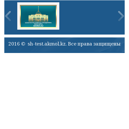
2016 © sh-test.akmol.kz. Все права защищены