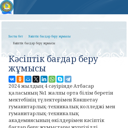
Басты бет
Кәсіптік бағдар беру жұмысы
Кәсіптік бағдар беру жұмысы
Кәсіптік бағдар беру
жұмысы
2024 жылдың 4 сәуірінде Атбасар
қаласының №1 жалпы орта білім беретін
мектебінің түлектерімен Көкшетау
гуманитарлық-техникалық колледжі мен
гуманитарлық-техникалық
академиясының өкілдерімен кәсіптік
бағдар беру жұмыстары жүргізілді.