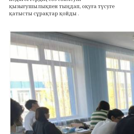
қызығушылықпен тыңдап, оқуға түсуге
қатысты сұрақтар қойды .