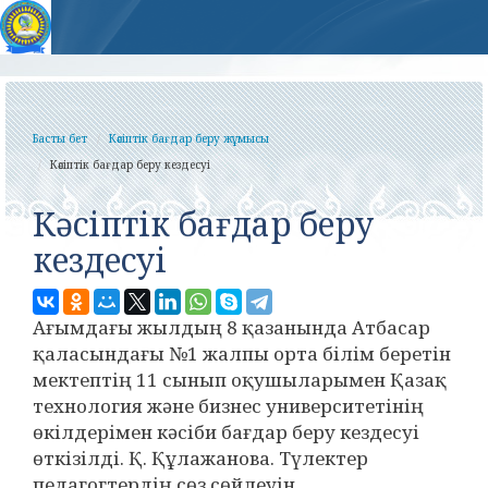
Басты бет
Кәсіптік бағдар беру жұмысы
Кәсіптік бағдар беру кездесуі
Кәсіптік бағдар беру
кездесуі
Ағымдағы жылдың 8 қазанында Атбасар
қаласындағы №1 жалпы орта білім беретін
мектептің 11 сынып оқушыларымен Қазақ
технология және бизнес университетінің
өкілдерімен кәсіби бағдар беру кездесуі
өткізілді. Қ. Құлажанова. Түлектер
педагогтердің сөз сөйлеуін