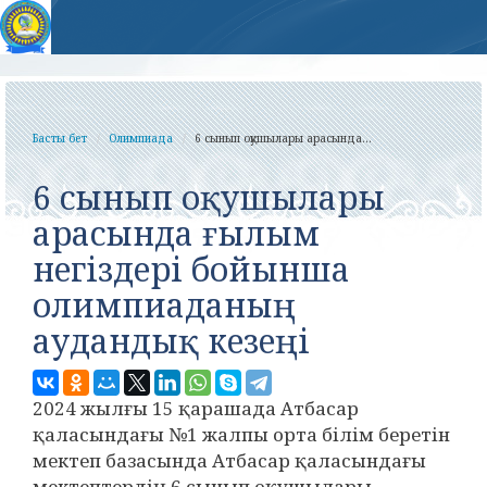
Басты бет
Олимпиада
6 сынып оқушылары арасында...
6 сынып оқушылары
арасында ғылым
негіздері бойынша
олимпиаданың
аудандық кезеңі
2024 жылғы 15 қарашада Атбасар
қаласындағы №1 жалпы орта білім беретін
мектеп базасында Атбасар қаласындағы
мектептердің 6 сынып оқушылары