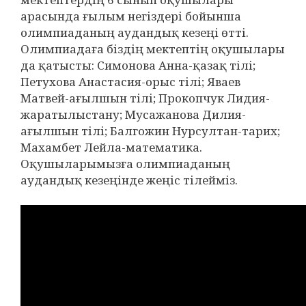
арасында ғылым негіздері бойынша
олимпиаданың аудандық кезеңі өтті.
Олимпиадаға біздің мектептің оқушылары
да қатысты: Симонова Анна-қазақ тілі;
Петухова Анастасия-орыс тілі; Яваев
Матвей-ағылшын тілі; Прокопчук Лидия-
жаратылыстану; Мусажанова Дилия-
ағылшын тілі; Балгожин Нурсултан-тарих;
Махамбет Лейла-математика.
Оқушыларымызға олимпиаданың
аудандық кезеңінде жеңіс тілейміз.