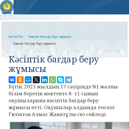
Басты бет
Кәсіптік бағдар беру жұмысы
Кәсіптік бағдар беру жұмысы
Кәсіптік бағдар беру
жұмысы
Бүгін, 2023 жылдың 17 сәуірінде N1 жалпы
білім беретін мектепте 8- 11 сынып
оқушыларына кәсіптік бағдар беру
жұмысы өтті. Оқушылар алдында теолог
Гиззатов Алмас Жанатұлы сөз сөйледі.