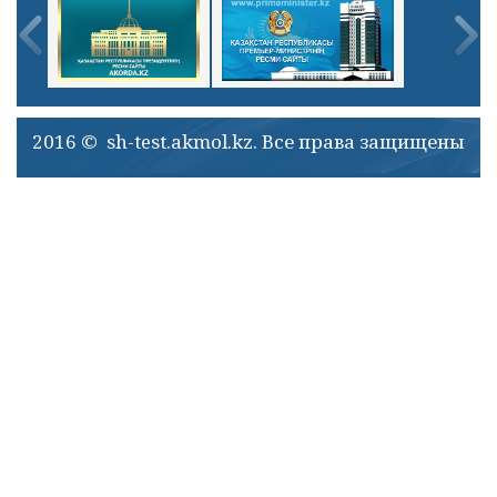
2016 © sh-test.akmol.kz. Все права защищены