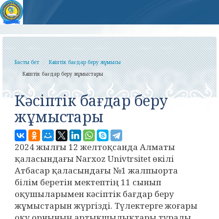
Басты бет
Кәсіптік бағдар беру жұмысы
Кәсіптік бағдар беру жұмыстары
Кәсіптік бағдар беру
жұмыстары
2024 жылғы 12 желтоқсанда Алматы
қаласындағы Narxoz Univtrsitet өкілі
Атбасар қаласындағы №1 жалпыорта
білім беретін мектептің 11 сынып
оқушыларымен кәсіптік бағдар беру
жұмыстарын жүргізді. Түлектерге жоғары
оқу орнының артықшылықтары туралы