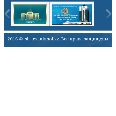
2016 © sh-test.akmol.kz. Все права защищены