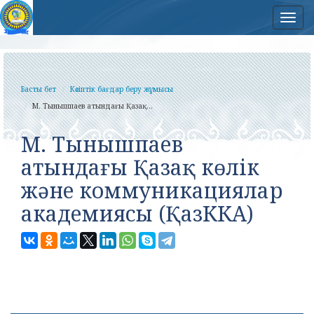
Нав
Басты бет
Кәсіптік бағдар беру жұмысы
М. Тынышпаев атындағы Қазақ...
М. Тынышпаев
атындағы Қазақ көлік
және коммуникациялар
академиясы (ҚазККА)