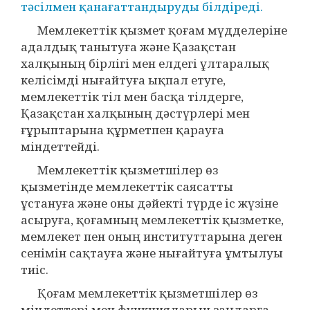
тәсілмен қанағаттандыруды білдіреді.
Мемлекеттік қызмет қоғам мүдделеріне
адалдық танытуға және Қазақстан
халқының бірлігі мен елдегі ұлтаралық
келісімді нығайтуға ықпал етуге,
мемлекеттік тіл мен басқа тілдерге,
Қазақстан халқының дәстүрлері мен
ғұрыптарына құрметпен қарауға
міндеттейді.
Мемлекеттік қызметшілер өз
қызметінде мемлекеттік саясатты
ұстануға және оны дәйекті түрде іс жүзіне
асыруға, қоғамның мемлекеттік қызметке,
мемлекет пен оның институттарына деген
сенімін сақтауға және нығайтуға ұмтылуы
тиіс.
Қоғам мемлекеттік қызметшілер өз
міндеттері мен функцияларын заңдарға