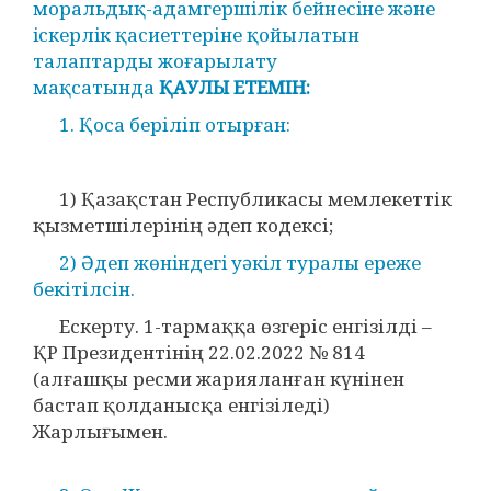
моральдық-адамгершiлік бейнесiне және
iскерлiк қасиеттеріне қойылатын
талаптарды жоғарылату
мақсатында
ҚАУЛЫ ЕТЕМІН:
1. Қоса беріліп отырған:
1) Қазақстан Республикасы мемлекеттік
қызметшілерінің әдеп кодексі;
2) Әдеп жөнiндегi уәкiл туралы ереже
бекітілсін.
Ескерту. 1-тармаққа өзгеріс енгізілді –
ҚР Президентінің 22.02.2022 № 814
(алғашқы ресми жарияланған күнінен
бастап қолданысқа енгізіледі)
Жарлығымен.