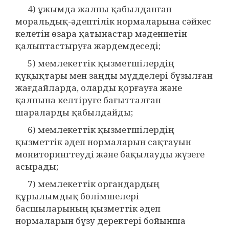
4) ұжымда жалпы қабылданған
моральдық-әдептілік нормаларына сәйкес
келетін өзара қатынастар мәдениетін
қалыптастыруға жәрдемдеседі;
5) мемлекеттік қызметшілердің
құқықтары мен заңды мүдделері бұзылған
жағдайларда, оларды қорғауға және
қалпына келтіруге бағытталған
шараларды қабылдайды;
6) мемлекеттік қызметшілердің
қызметтік әдеп нормаларын сақтауын
мониторингтеуді және бақылауды жүзеге
асырады;
7) мемлекеттік органдардың
құрылымдық бөлімшелері
басшыларының қызметтік әдеп
нормаларын бұзу деректері бойынша