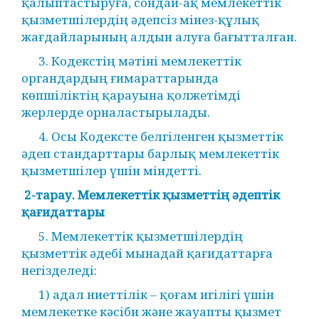
қалыптастыруға, сондай-ақ мемлекеттік
қызметшілердің әдепсіз мінез-құлық
жағдайларының алдын алуға бағытталған.
3. Кодекстің мәтіні мемлекеттік
органдардың ғимараттарында
көпшіліктің қарауына қолжетімді
жерлерде орналастырылады.
4. Осы Кодексте белгіленген қызметтік
әдеп стандарттары барлық мемлекеттік
қызметшілер үшін міндетті.
2-тарау. Мемлекеттік қызметтің әдептік
қағидаттары
5. Мемлекеттік қызметшілердің
қызметтік әдебі мынадай қағидаттарға
негізделеді:
1) адал ниеттілік – қоғам игілігі үшін
мемлекетке кәсіби және жауапты қызмет