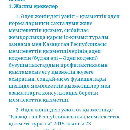
1. Жалпы ережелер
1. Әдеп жөніндегі уәкіл – қызметтік әдеп
нормаларының сақталуын және
мемлекеттік қызмет, сыбайлас
жемқорлыққа қарсы іс-қимыл туралы
заңнама мен Қазақстан Республикасы
мемлекеттік қызметшілерінің әдеп
кодексін (бұдан әрі – Әдеп кодексі)
бұзушылықтардың профилактикасын
қамтамасыз ету қызметін жүзеге
асыратын, сондай-ақ өз функциялары
шегінде мемлекеттік қызметшілер мен
азаматтарға консультация беретін
мемлекеттік қызметші.
2. Әдеп жөніндегі уәкіл өз қызметінде
"Қазақстан Республикасының мемлекеттік
қызметі туралы" 2015 жылғы 23