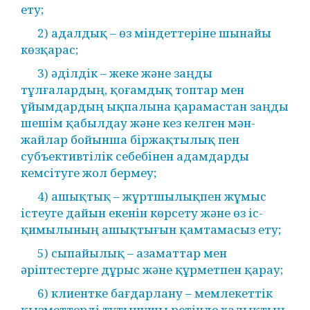
ету;
2) адалдық – өз міндеттеріне шынайы
көзқарас;
3) әділдік – жеке және заңды
тұлғалардың, қоғамдық топтар мен
ұйымдардың ықпалына қарамастан заңды
шешім қабылдау және кез келген мән-
жайлар бойынша біржақтылық пен
субъективтілік себебінен адамдарды
кемсітуге жол бермеу;
4) ашықтық – жұртшылықпен жұмыс
істеуге дайын екенін көрсету және өз іс-
қимылының ашықтығын қамтамасыз ету;
5) сыпайылық – азаматтар мен
әріптестерге дұрыс және құрметпен қарау;
6) клиентке бағдарлану – мемлекеттік
қызметтерді тұтынушы ретінде халықтың