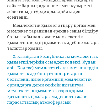
сәйкес барлық адал ниетімен құзыретті
және тиімді түрде орындайды деп
есептейді.
Мемлекеттік қызмет атқару қоғам мен
мемлекет тарапынан ерекше сенім білдіру
болып табылады және мемлекеттік
қызметшілердің қызметтік әдебіне жоғары
талаптар қояды.
2. Қазақстан Республикасы мемлекеттік
қызметшілерінің осы әдеп кодексі (бұдан
әрі – Кодекс) мемлекеттік қызметшілердің
қызметтік әдебінің стандарттарын
белгілейді және қоғамның мемлекеттік
органдарға деген сенімін нығайтуға,
мемлекеттік қызметте өзара қарым-
қатынастың жоғары мәдениетін және
парасаттылық атмосферасын