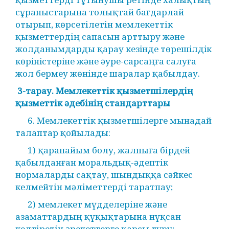
сұраныстарына толықтай бағдарлай
отырып, көрсетілетін мемлекеттік
қызметтердің сапасын арттыру және
жолданымдарды қарау кезiнде төрешiлдiк
көрiнiстерiне және әуре-сарсаңға салуға
жол бермеу жөнінде шаралар қабылдау.
3-тарау. Мемлекеттік қызметшілердің
қызметтік әдебінің стандарттары
6. Мемлекеттік қызметшілерге мынадай
талаптар қойылады:
1) қарапайым болу, жалпыға бірдей
қабылданған моральдық-әдептік
нормаларды сақтау, шындыққа сәйкес
келмейтін мәліметтерді таратпау;
2) мемлекет мүдделеріне және
азаматтардың құқықтарына нұқсан
келтіретін әрекеттерге қарсы тұру;