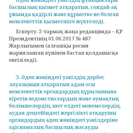
басшылық қызмет атқаратын, сондай-ақ
ұжымда қадірлі және құрметке ие болған
мемлекеттік қызметшіге жүктеледі.
Ескерту. 2-тармақ жаңа редакцияда – ҚР
Президентінің 01.06.2017 № 487
Жарлығымен (алғашқы ресми
жарияланған күнінен бастап қолданысқа
енгізіледі).
3. Әдеп жөніндегі уәкілдің дербес
лауазымын атқаратын адам осы
мемлекеттік органдардың құрылымына
кіретін ведомстволардың және аумақтық
бөлімшелердің, шет елдегі мекемелердің,
аудан деңгейіндегі жергілікті атқарушы
органдардың әдеп жөніндегі уәкілдеріне
әдіснамалық басшылық жасауды