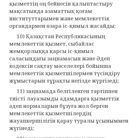
қызметтің оң бейнесін қалыптастыру
мақсатында азаматтық қоғам
институттарымен және мемлекеттік
органдармен өзара іс-қимыл жасайды;
10) Қазақстан Республикасының
мемлекеттік қызмет, сыбайлас
жемқорлыққа қарсы іс-қимыл
саласындағы заңнамасын және Әдеп
кодексін сақтау мәселелері бойынша
мемлекеттік қызметшілермен түсіндіру
жұмыстарын тұрақты негізде жүргізеді;
11) заңнамада белгіленген тәртіппен
тиісті лауазымды адамдарға қызметтік
әдеп нормаларын бұзуға жол берген
мемлекеттік қызметшілердің
жауапкершілігін қарау туралы ұсыныммен
жүгінеді;