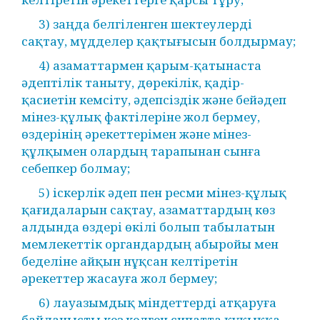
3) заңда белгіленген шектеулерді
сақтау, мүдделер қақтығысын болдырмау;
4) азаматтармен қарым-қатынаста
әдептілік таныту, дөрекілік, қадір-
қасиетін кемсіту, әдепсіздік және бейәдеп
мінез-құлық фактілеріне жол бермеу,
өздерінің әрекеттерімен және мінез-
құлқымен олардың тарапынан сынға
себепкер болмау;
5) іскерлік әдеп пен ресми мінез-құлық
қағидаларын сақтау, азаматтардың көз
алдында өздері өкілі болып табылатын
мемлекеттік органдардың абыройы мен
беделіне айқын нұқсан келтіретін
әрекеттер жасауға жол бермеу;
6) лауазымдық міндеттерді атқаруға
байланысты кез келген сипатта құқыққа