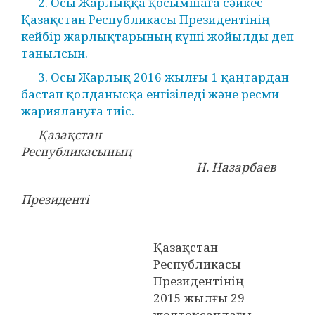
2. Осы Жарлыққа қосымшаға сәйкес
Қазақстан Республикасы Президентінің
кейбір жарлықтарының күші жойылды деп
танылсын.
3. Осы Жарлық 2016 жылғы 1 қаңтардан
бастап қолданысқа енгiзiледi және ресми
жариялануға тиіс.
Қазақстан
Республикасының
Н. Назарбаев
Президенті
Қазақстан
Республикасы
Президентінің
2015 жылғы 29
желтоқсандағы