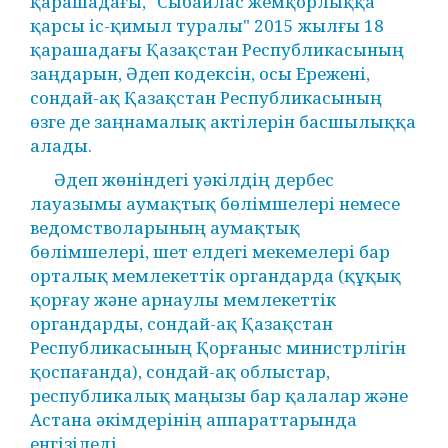
қарашадағы, "Сыбайлас жемқорлыққа
қарсы іс-қимыл туралы" 2015 жылғы 18
қарашадағы Қазақстан Республикасының
заңдарын, Әдеп кодексін, осы Ережені,
сондай-ақ Қазақстан Республикасының
өзге де заңнамалық актілерін басшылыққа
алады.
Әдеп жөніндегі уәкілдің дербес
лауазымы аумақтық бөлімшелері немесе
ведомстволарының аумақтық
бөлімшелері, шет елдегі мекемелері бар
орталық мемлекеттік органдарда (құқық
қорғау және арнаулы мемлекеттік
органдарды, сондай-ақ Қазақстан
Республикасының Қорғаныс министрлігін
қоспағанда), сондай-ақ облыстар,
республикалық маңызы бар қалалар және
Астана әкімдерінің аппараттарында
енгізіледі.