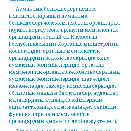
Аумақтық бөлімшелері немесе
ведомстволарының аумақтық
бөлімшелері жоқ мемлекеттік органдарда
(құқық қорғау және арнаулы мемлекеттік
органдарды, сондай-ақ Қазақстан
Республикасының Қорғаныс министрлігін
қоспағанда), орталық мемлекеттік
органдардың ведомстволарында және
аумақтық бөлімшелерінде, орталық
мемлекеттік органдар ведомстволарының
аумақтық бөлімшелерінде, шет елдегі
мекемелерде, тексеру комиссияларында,
облыстық маңызы бар қалалар, аудандар,
қалалардағы аудандар әкімдерінің
аппараттарында әдеп жөніндегі уәкілдің
функциялары осы мемлекеттік
органдардың қызметшілеріне жүктеледі.
Әдеп жөніндегі уәкілдің функциялары