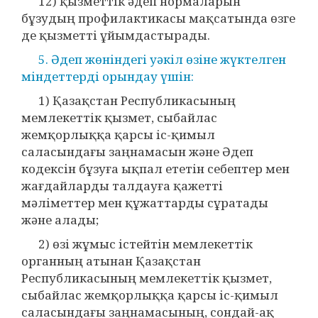
12) қызметтік әдеп нормаларын
бұзудың профилактикасы мақсатында өзге
де қызметті ұйымдастырады.
5. Әдеп жөніндегі уәкіл өзіне жүктелген
міндеттерді орындау үшін:
1) Қазақстан Республикасының
мемлекеттік қызмет, сыбайлас
жемқорлыққа қарсы іс-қимыл
саласындағы заңнамасын және Әдеп
кодексін бұзуға ықпал ететін себептер мен
жағдайларды талдауға қажетті
мәліметтер мен құжаттарды сұратады
және алады;
2) өзі жұмыс істейтін мемлекеттік
органның атынан Қазақстан
Республикасының мемлекеттік қызмет,
сыбайлас жемқорлыққа қарсы іс-қимыл
саласындағы заңнамасының, сондай-ақ