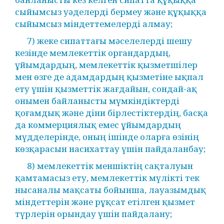
сыйымсыз уәделерді бермеу және құқыққа
сыйымсыз міндеттемелерді алмау;
7) жеке сипаттағы мәселелерді шешу
кезінде мемлекеттік органдардың,
ұйымдардың, мемлекеттік қызметшілер
мен өзге де адамдардың қызметіне ықпал
ету үшін қызметтік жағдайын, сондай-ақ
онымен байланысты мүмкіндіктерді
қоғамдық және діни бірлестіктердің, басқа
да коммерциялық емес ұйымдардың
мүдделерінде, оның ішінде оларға өзінің
көзқарасын насихаттау үшін пайдаланбау;
8) мемлекеттік меншіктің сақталуын
қамтамасыз ету, мемлекеттік мүлікті тек
нысаналы мақсаты бойынша, лауазымдық
міндеттерін және рұқсат етілген қызмет
түрлерін орындау үшін пайдалану;