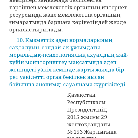
тәртіппен мемлекеттік органның интернет-
ресурсында және мемлекеттік органның
ғимаратында баршаға көрінетіндей жерде
орналастырылады.
10. Қызметтік әдеп нормаларының
сақталуын, сондай-ақ ұжымдағы
моральдық-психологиялық ахуалдың жай-
күйін мониторингтеу мақсатында әдеп
жөніндегі уәкіл кемінде жарты жылда бір
рет уәкілетті орган бекіткен нысан
бойынша анонимді сауалнама жүргізіледі.
Қазақстан
Республикасы
Президентінің
2015 жылғы 29
желтоқсандағы
№ 153 Жарлығына