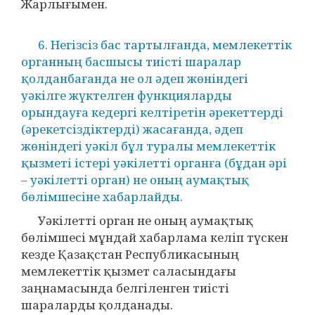
Жарлығымен.
6. Негізсіз бас тартылғанда, мемлекеттік
органның басшысы тиісті шаралар
қолданбағанда не ол әдеп жөніндегі
уәкілге жүктелген функцияларды
орындауға кедергі келтіретін әрекеттерді
(әрекетсіздіктерді) жасағанда, әдеп
жөніндегі уәкіл бұл туралы мемлекеттік
қызметі істері уәкілетті органға (бұдан әрі
– уәкілетті орган) не оның аумақтық
бөлімшесіне хабарлайды.
Уәкілетті орган не оның аумақтық
бөлімшесі мұндай хабарлама келіп түскен
кезде Қазақстан Республикасының
мемлекеттік қызмет саласындағы
заңнамасында белгіленген тиісті
шараларды қолданады.