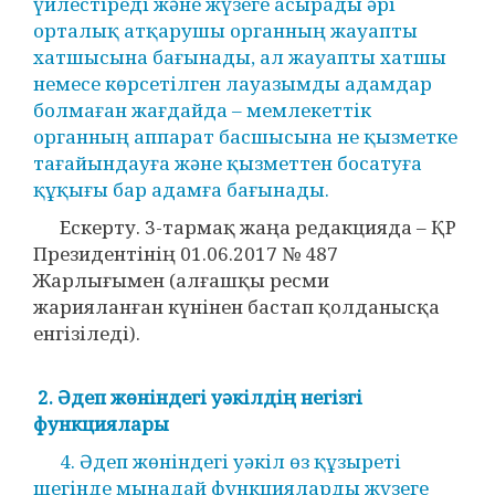
үйлестіреді және жүзеге асырады әрі
орталық атқарушы органның жауапты
хатшысына бағынады, ал жауапты хатшы
немесе көрсетілген лауазымды адамдар
болмаған жағдайда – мемлекеттік
органның аппарат басшысына не қызметке
тағайындауға және қызметтен босатуға
құқығы бар адамға бағынады.
Ескерту. 3-тармақ жаңа редакцияда – ҚР
Президентінің 01.06.2017 № 487
Жарлығымен (алғашқы ресми
жарияланған күнінен бастап қолданысқа
енгізіледі).
2. Әдеп жөніндегі уәкілдің негізгі
функциялары
4. Әдеп жөніндегі уәкіл өз құзыреті
шегінде мынадай функцияларды жүзеге