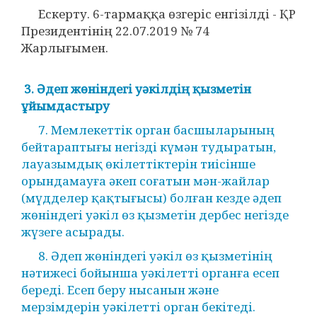
Ескерту. 6-тармаққа өзгеріс енгізілді - ҚР
Президентінің 22.07.2019 № 74
Жарлығымен.
3. Әдеп жөніндегі уәкілдің қызметін
ұйымдастыру
7. Мемлекеттік орган басшыларының
бейтараптығы негізді күмән тудыратын,
лауазымдық өкілеттіктерін тиісінше
орындамауға әкеп соғатын мән-жайлар
(мүдделер қақтығысы) болған кезде әдеп
жөніндегі уәкіл өз қызметін дербес негізде
жүзеге асырады.
8. Әдеп жөніндегі уәкіл өз қызметінің
нәтижесі бойынша уәкілетті органға есеп
береді. Есеп беру нысанын және
мерзімдерін уәкілетті орган бекітеді.