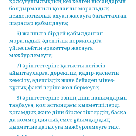
қолсұғушылықтың кез келген нысандарын
болдырмайтын қолайлы моральдық-
психологиялық ахуал жасауға бағытталған
шаралар қабылдауға;
6) жалпыға бірдей қабылданған
моральдық-әдептілік нормаларға
үйлеспейтін әрекеттер жасауға
мәжбүрлемеуге;
7) әріптестеріне қатысты негізсіз
айыптауларға, дөрекілік, қадір-қасиетін
кемсіту, әдепсіздік және бейәдеп мінез-
құлық фактілеріне жол бермеуге;
8) әріптестеріне өзінің діни нанымдарын
таңбауға, қол астындағы қызметшілерді
қоғамдық және діни бірлестіктердің, басқа
да коммерциялық емес ұйымдардың
қызметіне қатысуға мәжбүрлемеуге тиіс.