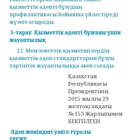
қызметтік әдепті бұзудың
профилактикасы бойынша үйлестіруді
жүзеге асырады.
5-тарау. Қызметтік әдепті бұзғаны үшін
жауаптылық
12. Мемлекеттік қызметшілердің
қызметтік әдеп стандарттарын бұзуы
тәртіптік жауаптылыққа әкеп соғады.
Қазақстан
Республикасы
Президентінің
2015 жылғы 29
желтоқсандағы
№ 153 Жарлығымен
БЕКІТІЛГЕН
Әдеп жөніндегі уәкіл туралы
ЕРЕЖЕ