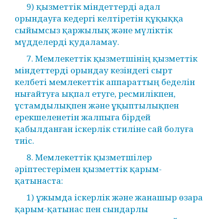
9) қызметтік міндеттерді адал
орындауға кедергі келтіретін құқыққа
сыйымсыз қаржылық және мүліктік
мүдделерді қудаламау.
7. Мемлекеттік қызметшінің қызметтік
міндеттерді орындау кезіндегі сырт
келбеті мемлекеттік аппараттың беделін
нығайтуға ықпал етуге, ресмилікпен,
ұстамдылықпен және ұқыптылықпен
ерекшеленетін жалпыға бірдей
қабылданған іскерлік стиліне сай болуға
тиіс.
8. Мемлекеттік қызметшілер
әріптестерімен қызметтік қарым-
қатынаста:
1) ұжымда іскерлік және жанашыр өзара
қарым-қатынас пен сындарлы