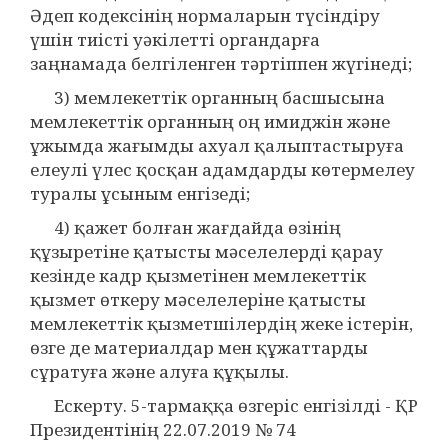
Әдеп кодексінің нормаларын түсіндіру
үшін тиісті уәкілетті органдарға
заңнамада белгіленген тәртіппен жүгінеді;
3) мемлекеттік органның басшысына
мемлекеттік органның оң имиджін және
ұжымда жағымды ахуал қалыптастыруға
елеулі үлес қосқан адамдарды көтермелеу
туралы ұсыным енгізеді;
4) қажет болған жағдайда өзінің
құзыретіне қатысты мәселелерді қарау
кезінде кадр қызметінен мемлекеттік
қызмет өткеру мәселелеріне қатысты
мемлекеттік қызметшілердің жеке істерін,
өзге де материалдар мен құжаттарды
сұратуға және алуға құқылы.
Ескерту. 5-тармаққа өзгеріс енгізілді - ҚР
Президентінің 22.07.2019 № 74