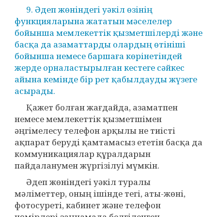
9. Әдеп жөніндегі уәкіл өзінің
функцияларына жататын мәселелер
бойынша мемлекеттік қызметшілерді және
басқа да азаматтарды олардың өтініші
бойынша немесе баршаға көрінетіндей
жерде орналастырылған кестеге сәйкес
айына кемінде бір рет қабылдауды жүзеге
асырады.
Қажет болған жағдайда, азаматпен
немесе мемлекеттік қызметшімен
әңгімелесу телефон арқылы не тиісті
ақпарат беруді қамтамасыз ететін басқа да
коммуникациялар құралдарын
пайдаланумен жүргізілуі мүмкін.
Әдеп жөніндегі уәкіл туралы
мәліметтер, оның ішінде тегі, аты-жөні,
фотосуреті, кабинет және телефон
нөмірлері заңнамада белгіленген