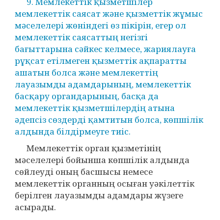
9. Мемлекеттік қызметшілер
мемлекеттік саясат және қызметтік жұмыс
мәселелері жөніндегі өз пікірін, егер ол
мемлекеттік саясаттың негізгі
бағыттарына сәйкес келмесе, жариялауға
рұқсат етілмеген қызметтік ақпаратты
ашатын болса және мемлекеттің
лауазымды адамдарының, мемлекеттік
басқару органдарының, басқа да
мемлекеттік қызметшілердің атына
әдепсіз сөздерді қамтитын болса, көпшілік
алдында білдірмеуге тиіс.
Мемлекеттік орган қызметінің
мәселелері бойынша көпшілік алдында
сөйлеуді оның басшысы немесе
мемлекеттік органның осыған уәкілеттік
берілген лауазымды адамдары жүзеге
асырады.