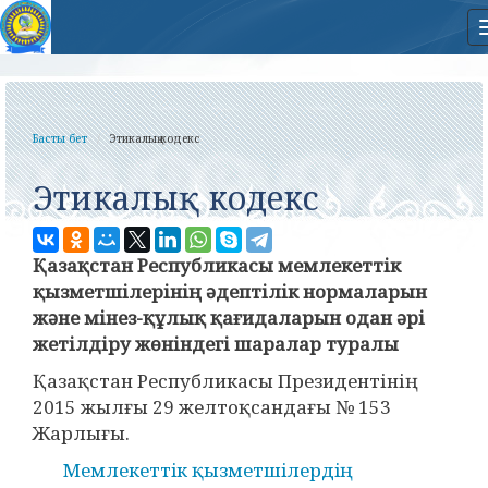
Басты бет
Этикалық кодекс
Этикалық кодекс
Қазақстан Республикасы мемлекеттік
қызметшілерінің әдептілік нормаларын
және мінез-құлық қағидаларын одан әрі
жетілдіру жөніндегі шаралар туралы
Қазақстан Республикасы Президентінің
2015 жылғы 29 желтоқсандағы № 153
Жарлығы.
Мемлекеттiк қызметшiлердiң