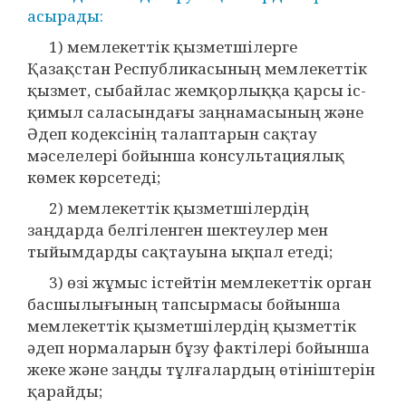
асырады:
1) мемлекеттік қызметшілерге
Қазақстан Республикасының мемлекеттік
қызмет, сыбайлас жемқорлыққа қарсы іс-
қимыл саласындағы заңнамасының және
Әдеп кодексінің талаптарын сақтау
мәселелері бойынша консультациялық
көмек көрсетеді;
2) мемлекеттік қызметшілердің
заңдарда белгіленген шектеулер мен
тыйымдарды сақтауына ықпал етеді;
3) өзі жұмыс істейтін мемлекеттік орган
басшылығының тапсырмасы бойынша
мемлекеттік қызметшілердің қызметтік
әдеп нормаларын бұзу фактілері бойынша
жеке және заңды тұлғалардың өтініштерін
қарайды;