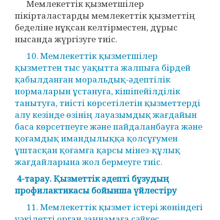
Мемлекеттік қызметшілер
пікірталастарды мемлекеттік қызметтің
беделіне нұқсан келтірместен, дұрыс
нысанда жүргізуге тиіс.
10. Мемлекеттік қызметшілер
қызметтен тыс уақытта жалпыға бірдей
қабылданған моральдық-әдептілік
нормаларын ұстануға, кішіпейілділік
танытуға, тиісті көрсетілетін қызметтерді
алу кезінде өзінің лауазымдық жағдайын
баса көрсетпеуге және пайдаланбауға және
қоғамдық имандылыққа қолсұғумен
ұштасқан қоғамға қарсы мінез-құлық
жағдайларына жол бермеуге тиіс.
4-тарау. Қызметтік әдепті бұзудың
профилактикасы бойынша үйлестіру
11. Мемлекеттік қызмет істері жөніндегі
уәкілетті орган заңнамаға сәйкес