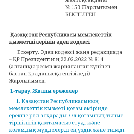
№ 153 Жарлығымен
БЕКІТІЛГЕН
Қазақстан Республикасы мемлекеттік
қызметшілерінің әдеп кодексі
Ескерту. Әдеп кодексі жаңа редакцияда
– ҚР Президентінің 22.02.2022 № 814
(алғашқы ресми жарияланған күнінен
бастап қолданысқа енгізіледі)
Жарлығымен.
1-тарау. Жалпы ережелер
1. Қазақстан Республикасының
мемлекеттік қызметі қоғам өмірінде
ерекше рөл атқарады. Ол қоғамның тыныс-
тіршілігін қамтамасыз етуді және
қоғамдық мүдделерді ең үздік және тиімді