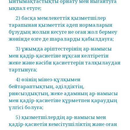
ынтымақтастықты орнату мен нығайтуға
ықпал етуге;
2) басқа мемлекеттік қызметшілер
тарапынан қызметтік әдеп нормаларын
бұзудың жолын кесуге не оған жол бермеу
жөнінде өзге де шараларды қабылдауға;
3) ұжымда әріптестерінің ар-намысы
мен қадір-қасиетіне нұқсан келтіретін
жеке және кәсіби қасиеттерін талқылаудан
тартынуға;
4) өзінің мінез-құлқымен
бейтараптықтың, әділдіктің,
риясыздықтың, жеке адамның ар-намысы
мен қадір-қасиетіне құрметпен қараудың
үлгісі болуға;
5) қызметшілердің ар-намысы мен
қадір-қасиетін кемсітушіліктің және оған