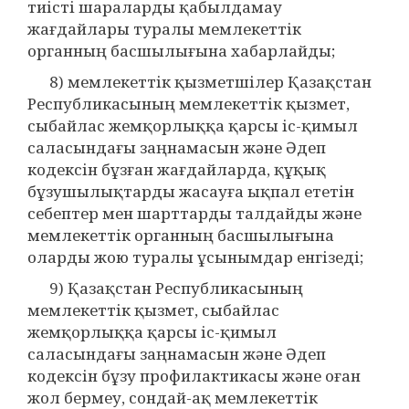
тиісті шараларды қабылдамау
жағдайлары туралы мемлекеттік
органның басшылығына хабарлайды;
8) мемлекеттік қызметшілер Қазақстан
Республикасының мемлекеттік қызмет,
сыбайлас жемқорлыққа қарсы іс-қимыл
саласындағы заңнамасын және Әдеп
кодексін бұзған жағдайларда, құқық
бұзушылықтарды жасауға ықпал ететін
себептер мен шарттарды талдайды және
мемлекеттік органның басшылығына
оларды жою туралы ұсынымдар енгізеді;
9) Қазақстан Республикасының
мемлекеттік қызмет, сыбайлас
жемқорлыққа қарсы іс-қимыл
саласындағы заңнамасын және Әдеп
кодексін бұзу профилактикасы және оған
жол бермеу, сондай-ақ мемлекеттік