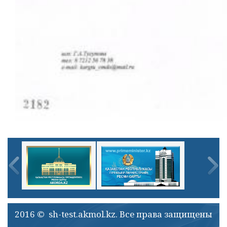
2016 © sh-test.akmol.kz. Все права защищены