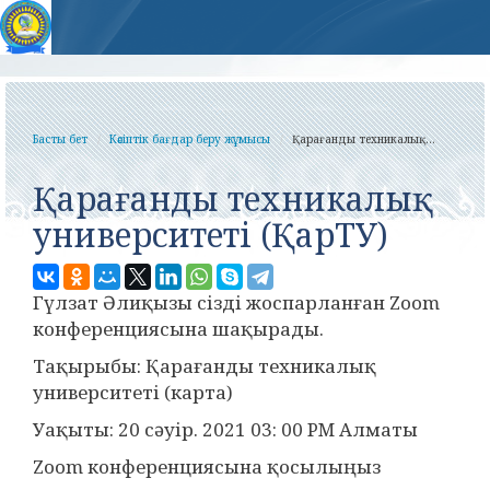
Басты бет
Кәсіптік бағдар беру жұмысы
Қарағанды ​​техникалық...
Қарағанды ​​техникалық
университеті (ҚарТУ)
Гүлзат Әлиқызы сізді жоспарланған Zoom
конференциясына шақырады.
Тақырыбы: Қарағанды техникалық
университеті (карта)
Уақыты: 20 сәуір. 2021 03: 00 PM Алматы
Zoom конференциясына қосылыңыз