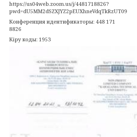
https://us04web.zoom.us/j/4481718826?
pwd=dU5MM2dSZXJYZ2pEUXhneVdqTkRzUT09
Конференция идентификаторы: 448 171
8826
Кіру коды: 1953