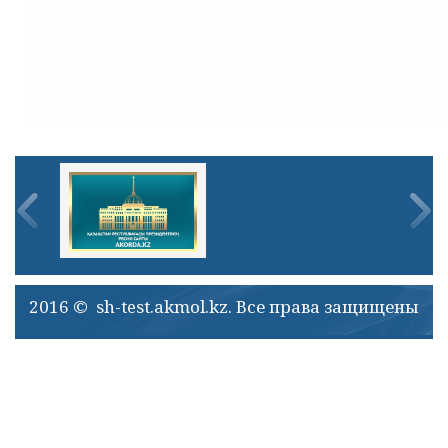
2016 © sh-test.akmol.kz. Все права защищены