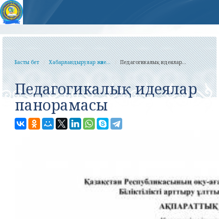
Басты бет
Хабарландырулар және...
Педагогикалық идеялар...
Педагогикалық идеялар
панорамасы