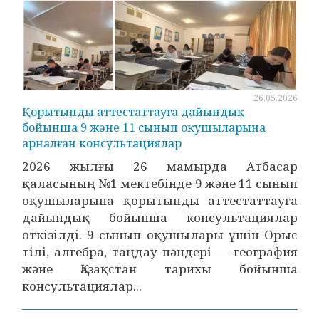
26.05.2026
Қорытынды аттестаттауға дайындық
бойынша 9 және 11 сынып оқушыларына
арналған консультациялар
2026 жылғы 26 мамырда Атбасар
қаласының №1 мектебінде 9 және 11 сынып
оқушыларына қорытынды аттестаттауға
дайындық бойынша консультациялар
өткізілді. 9 сынып оқушылары үшін Орыс
тілі, алгебра, таңдау пәндері — география
және Қазақстан тарихы бойынша
консультациялар...