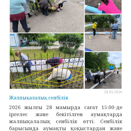
28.05.2026
Жалпықалалық сенбілік
2026 жылғы 28 мамырда сағат 15:00-де
іргелес және бекітілген аумақтарда
жалпықалалық сенбілік өтті. Сенбілік
барысында аумақты қоқыстардан және