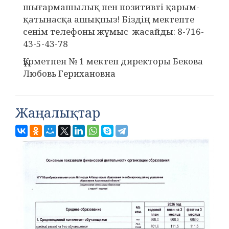
шығармашылық пен позитивті қарым-
қатынасқа ашықпыз! Біздің мектепте
сенім телефоны жұмыс жасайды: 8-716-
43-5-43-78
Құрметпен № 1 мектеп директоры
Бекова
Любовь Герихановна
Жаңалықтар