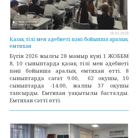
28.05.2026
Қазақ тілі мен әдебиеті пәні бойынша аралық
емтихан
Бүгін 2026 жылғы 28 мамыр күні 1 ЖОББМ
8, 10 сыныптарда қазақ тілі мен әдебиеті
пәні бойынша аралық емтихан өтті. 8
сыныптарда сағат 9.00, 62 оқушы, 10
сыныптарда -14.00, жалпы 37 оқушы
тапсырды. Емтихан уақытылы басталды.
Емтихан сәтті өтті.