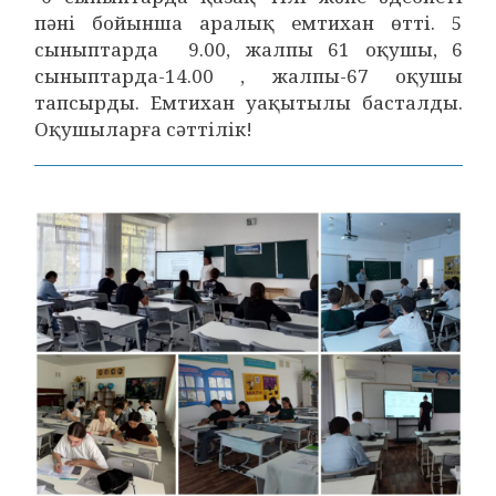
пәні бойынша аралық емтихан өтті. 5
сыныптарда 9.00, жалпы 61 оқушы, 6
сыныптарда-14.00 , жалпы-67 оқушы
тапсырды. Емтихан уақытылы басталды.
Оқушыларға сәттілік!