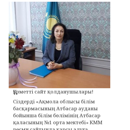
Құрметті сайт қолданушылары!
Сіздерді «Ақмола облысы білім
басқармасының Атбасар ауданы
бойынша білім бөлімінің Атбасар
қаласының №1 орта мектебі» КММ
ресми сайтында қарсы алуға