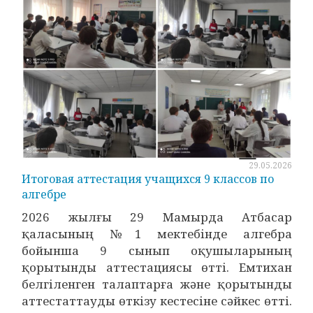
29.05.2026
Итоговая аттестация учащихся 9 классов по
алгебре
2026 жылғы 29 Мамырда Атбасар
қаласының №1 мектебінде алгебра
бойынша 9 сынып оқушыларының
қорытынды аттестациясы өтті. Емтихан
белгіленген талаптарға және қорытынды
аттестаттауды өткізу кестесіне сәйкес өтті.