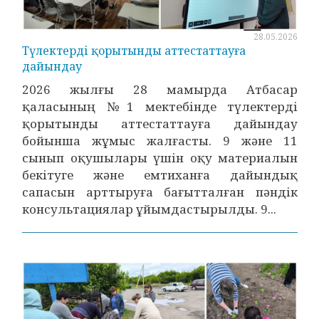
28.05.2026
Түлектерді қорытынды аттестаттауға
дайындау
2026 жылғы 28 мамырда Атбасар
қаласының №1 мектебінде түлектерді
қорытынды аттестаттауға дайындау
бойынша жұмыс жалғасты. 9 және 11
сынып оқушылары үшін оқу материалын
бекітуге және емтиханға дайындық
сапасын арттыруға бағытталған пәндік
консультациялар ұйымдастырылды. 9...