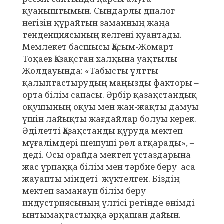
қуаныштымын. Сындарлы диалог
негізін құрайтын заманның жаңа
тенденциясының келгені қуантады.
Мемлекет басшысы Қасым-Жомарт
Тоқаев Қазақстан халқына уақтылы
Жолдауында: «Табысты ұлтты
қалыптастырудың маңызды факторы –
орта білім сапасы. Әрбір қазақстандық
оқушының оқуы мен жан-жақты дамуы
үшін лайықты жағдайлар болуы керек.
Әділетті Қазақстанды құруда мектеп
мұғалімдері шешуші рөл атқарады», –
деді. Осы орайда мектеп ұстаздарына
жас ұрпаққа білім мен тәрбие беру аса
жауапты міндеті жүктелген. Біздің
мектеп заманауи білім беру
индустриясының үлгісі ретінде өнімді
ынтымақтастыққа әрқашан дайын.