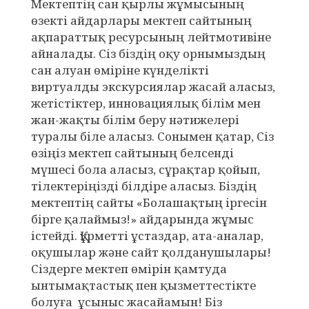
Мектептің сан қырлы жұмысының
өзекті айдарлары мектеп сайтының
ақпараттық ресурсының лейтмотивіне
айналады. Сіз біздің оқу орнымыздың
сан алуан өміріне күнделікті
виртуалды экскурсиялар жасай аласыз,
жетістіктер, инновациялық білім мен
жан-жақты білім беру нәтижелері
туралы біле аласыз. Сонымен қатар, Сіз
өзіңіз мектеп сайтының белсенді
мүшесі бола аласыз, сұрақтар қойып,
тілектеріңізді білдіре аласыз. Біздің
мектептің сайты «Болашақтың іргесін
бірге қалаймыз!» айдарында жұмыс
істейді. Құрметті ұстаздар, ата-аналар,
оқушылар және сайт қолданушылары!
Сіздерге мектеп өмірін қамтуда
ынтымақтастық пен қызметтестікте
болуға ұсыныс жасайамын! Біз