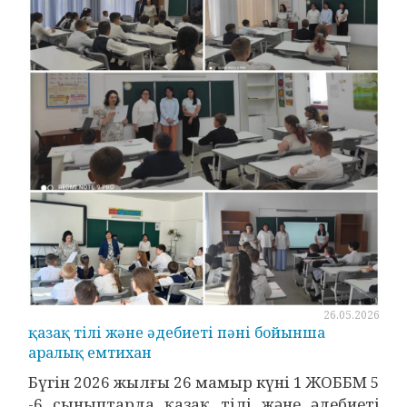
26.05.2026
қазақ тілі және әдебиеті пәні бойынша
аралық емтихан
Бүгін 2026 жылғы 26 мамыр күні 1 ЖОББМ 5
-6 сыныптарда қазақ тілі және әдебиеті