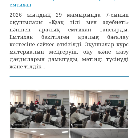
емтихан
2026 жылдың 29 мамырында 7-сынып
оқушылары «Қазақ тілі мен әдебиеті»
пәнінен аралық емтихан тапсырды.
Емтихан бекітілген аралық бағалау
кестесіне сәйкес өткізілді. Оқушылар курс
материалын меңгеруін, оқу және жазу
дағдыларын дамытуды, мәтінді түсінуді
және тілдік...