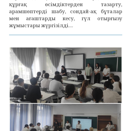
құрғақ өсімдіктерден тазарту,
арамшөптерді шабу, сондай-ақ бұталар
мен ағаштарды кесу, гүл отырғызу
жұмыстары жүргізілді....