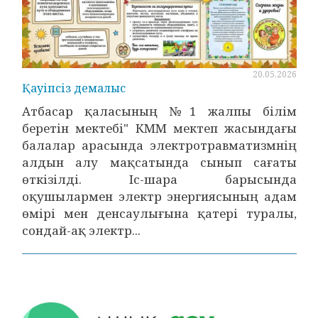
20.05.2026
Қауіпсіз демалыс
Атбасар қаласының №1 жалпы білім
беретін мектебі" КММ мектеп жасындағы
балалар арасында электротравматизмнің
алдын алу мақсатында сынып сағаты
өткізілді. Іс-шара барысында
оқушылармен электр энергиясының адам
өмірі мен денсаулығына қатері туралы,
сондай-ақ электр...