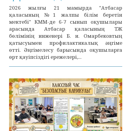
2026 жылғы 21 мамырда "Атбасар
қаласының №1 жалпы білім беретін
мектебі" КММ-де 6-7 сынып оқушылары
арасында Атбасар қаласының ТЖ
бөлімінің инженері Б. и. Омарбековтың
қатысуымен профилактикалық әңгіме
өтті. Әңгімелесу барысында оқушыларға
өрт қауіпсіздігі ережелері,...