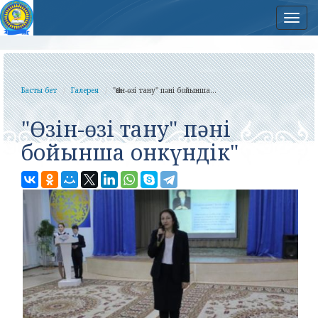
Нав
Басты бет
Галерея
"Өзін-өзі тану" пәні бойынша...
"Өзін-өзі тану" пәні
бойынша онкүндік"