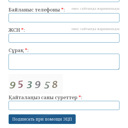
Байланыс телефоны
*
:
емес сайтында жарияланады
ЖСН
*
:
емес сайтында жарияланады
Сұрақ
*
:
Қайталаңыз саны суреттер
*
: