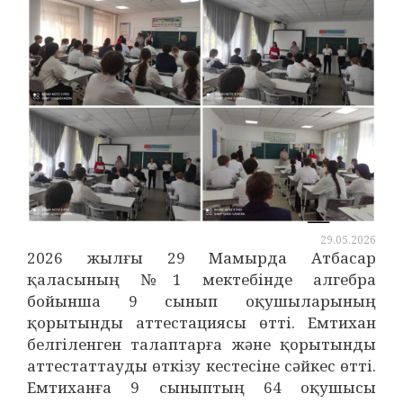
29.05.2026
2026 жылғы 29 Мамырда Атбасар
қаласының №1 мектебінде алгебра
бойынша 9 сынып оқушыларының
қорытынды аттестациясы өтті. Емтихан
белгіленген талаптарға және қорытынды
аттестаттауды өткізу кестесіне сәйкес өтті.
Емтиханға 9 сыныптың 64 оқушысы