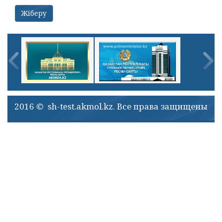
2016 © sh-test.akmol.kz. Все права защищены