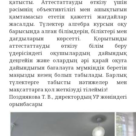
қатысты. Аттестаттауды өткізу үшін
рәсімнің объективтілігі мен ашықтығын
қамтамасыз ететін қажетті жағдайлар
жасалды. Түлектер алгебра курсын оқу
барысында алған білімдерін, біліктері мен
дағдыларын көрсетті. Қорытынды
аттестаттауды өткізу білім беру
үдерісіндегі оқушылардың дайындық
деңгейін және олардың әрі қарай оқуға
дайындығын бағалауға мүмкіндік беретін
маңызды кезең болып табылады. Барлық
түлектерге табысты нәтижелер мен
мақсаттарға қол жеткізуді тілейміз!
Позднякова Т. В., директордың УР жөніндегі
орынбасары