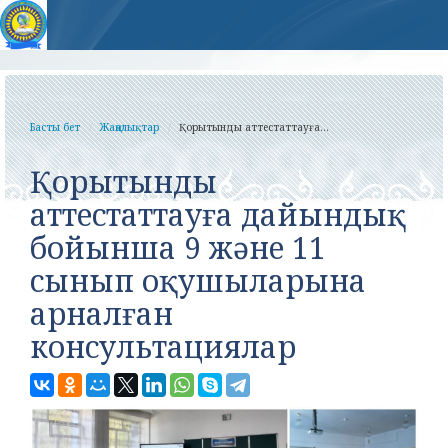
Басты бет
Жаңалықтар
Қорытынды аттестаттауға...
Қорытынды
аттестаттауға дайындық
бойынша 9 және 11
сынып оқушыларына
арналған
консультациялар