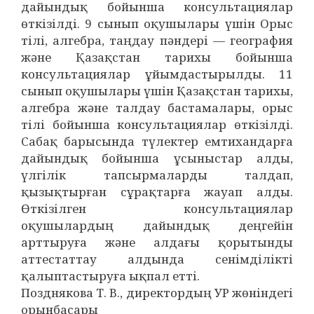
дайындық бойынша консультациялар
өткізілді. 9 сынып оқушылары үшін Орыс
тілі, алгебра, таңдау пәндері — география
және Қазақстан тарихы бойынша
консультациялар ұйымдастырылды. 11
сынып оқушылары үшін Қазақстан тарихы,
алгебра және талдау бастамалары, орыс
тілі бойынша консультациялар өткізілді.
Сабақ барысында түлектер емтихандарға
дайындық бойынша ұсыныстар алды,
үлгілік тапсырмаларды талдап,
қызықтырған сұрақтарға жауап алды.
Өткізілген консультациялар
оқушылардың дайындық деңгейін
арттыруға және алдағы қорытынды
аттестаттау алдында сенімділікті
қалыптастыруға ықпал етті.
Позднякова Т. В., директордың УР жөніндегі
орынбасары