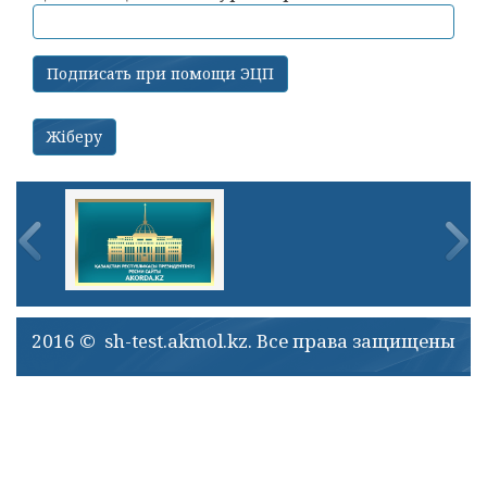
2016 © sh-test.akmol.kz. Все права защищены