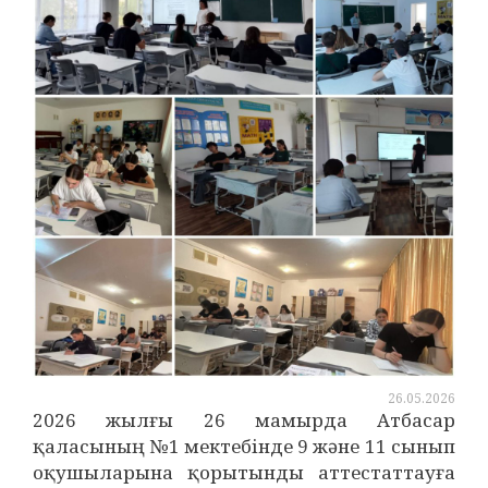
26.05.2026
2026 жылғы 26 мамырда Атбасар
қаласының №1 мектебінде 9 және 11 сынып
оқушыларына қорытынды аттестаттауға